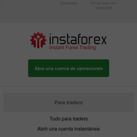
20
Innovadora
Money Expo Abu
Dhabi 2025
Abra una cuenta de operaciones
Para traders
Todo para traders
Abrir una cuenta instantánea