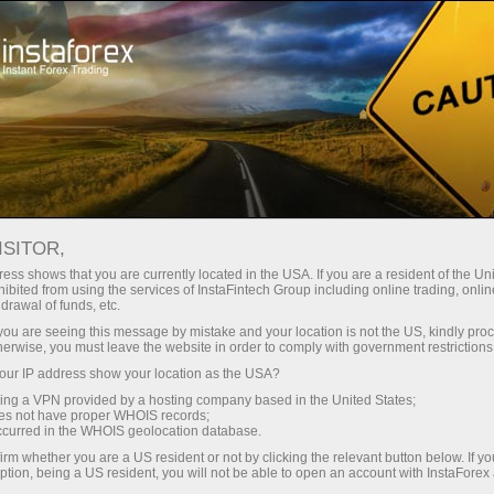
Para Principiantes
Preguntas Frecuentes
Sistema PAMM
ISITOR,
ess shows that you are currently located in the USA. If you are a resident of the Uni
ibited from using the services of InstaFintech Group including online trading, online
Do you have any
drawal of funds, etc.
k you are seeing this message by mistake and your location is not the US, kindly pro
questions?
herwise, you must leave the website in order to comply with government restrictions
ur IP address show your location as the USA?
We have the answers. We created this section
sing a VPN provided by a hosting company based in the United States;
oes not have proper WHOIS records;
with the most frequently asked questions about
occurred in the WHOIS geolocation database.
the affiliate program, trading conditions, the
irm whether you are a US resident or not by clicking the relevant button below. If y
PAMM system, registration, verification, and
ption, being a US resident, you will not be able to open an account with InstaForex
other issues.