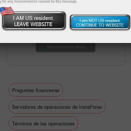
y for any inconvenience caused by this message.
Abra una cuenta de operaciones
Abra una cuenta demo
Preguntas financieras
Servidores de operaciones de InstaForex
Términos de las operaciones