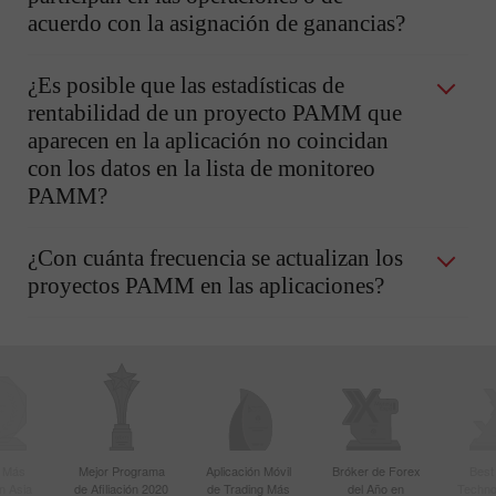
acuerdo con la asignación de ganancias?
¿Es posible que las estadísticas de
rentabilidad de un proyecto PAMM que
aparecen en la aplicación no coincidan
con los datos en la lista de monitoreo
PAMM?
¿Con cuánta frecuencia se actualizan los
proyectos PAMM en las aplicaciones?
r Más
Mejor Programa
Aplicación Móvil
Bróker de Forex
Best
n Asia
de Afiliación 2020
de Trading Más
del Año en
Techno